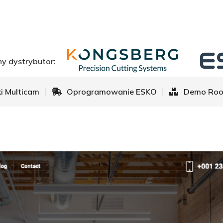
ki Multicam
Oprogramowanie ESKO
Demo Ro
y dystrybutor:
ki Multicam
Oprogramowanie ESKO
Demo Ro