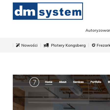
Nowości
Plotery Kongsberg
Frezar
Autoryzowan
Nowości
Plotery Kongsberg
Frezar